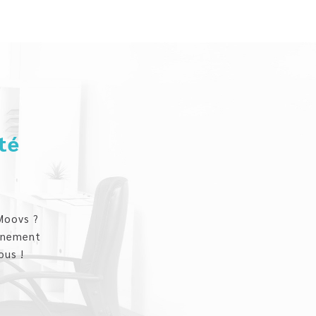
té
Moovs ?
gnement
ous !