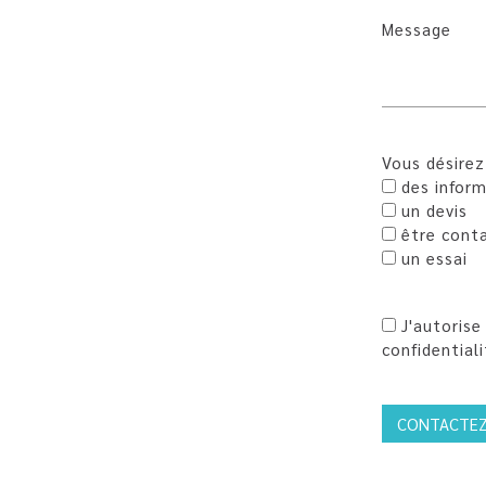
Message
Vous désirez
des inform
un devis
être conta
un essai
J'autorise
confidentiali
CONTACTEZ