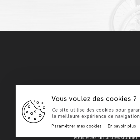
Vous voulez des cookies ?
Nos produits
Notre vision
Ce site utilise des cookies pour garan
la meilleure expérience de navigation
News
Paramétrer mes cookies
En savoir plus
Foire aux questions
Vous êtes un professionnel 