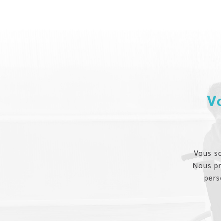
V
Vous s
Nous p
pers